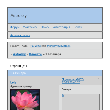
Astrolely
Форум
Участники
Поиск
Регистрация
Войти
Активные темы
Привет, Гость!
Войдите
или
зарегистрируйтесь
.
»
Astrolely
»
Планеты
»
1.4 Венера
Страница:
1
1.4 Венера
Поделиться
2007-
1
Lely
12-13 20:46:52
Администратор
Венера
0